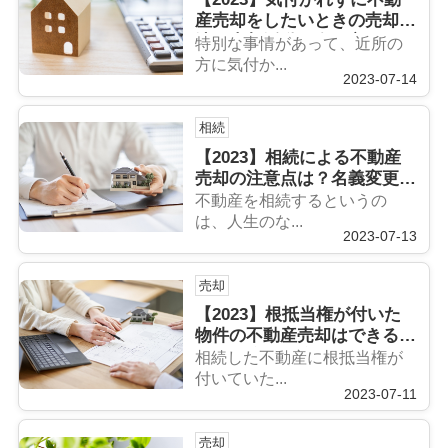
産売却をしたいときの売却方
法や売却活動の進め方
特別な事情があって、近所の
方に気付か...
2023-07-14
相続
【2023】相続による不動産
売却の注意点は？名義変更や
期限、媒介契約について解
不動産を相続するというの
説！
は、人生のな...
2023-07-13
売却
【2023】根抵当権が付いた
物件の不動産売却はできる？
売却の流れや注意点について
相続した不動産に根抵当権が
解説！
付いていた...
2023-07-11
売却