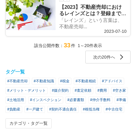
【2023】不動産売却におけ
るレインズとは？登録までの
流れと媒介契約について解説
「レインズ」という言葉は、
不動産売却...
2023-07-10
33
該当公開件数：
件 1～20件表示
次の20件へ
タグ一覧
#不動産売却
#不動産知識
#税金
#不動産相続
#アドバイス
#メリット・デメリット
#媒介契約
#査定依頼
#費用
#空き家
#土地活用
#インスペクション
#必要書類
#仲介手数料
#準備
#負動産
#一戸建て
#契約不適合責任
#根抵当権
#中古住宅
カテゴリ・タグ一覧