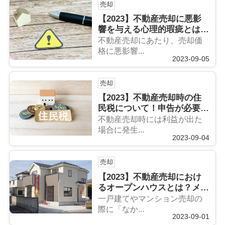
売却
【2023】不動産売却に悪影
響を与える心理的瑕疵とは？
影響の大きさや告知義務を解
不動産売却にあたり、売却価
説
格に悪影響...
2023-09-05
売却
【2023】不動産売却時の住
民税について！申告が必要な
時期や計算方法とは
不動産売却時には利益が出た
場合に発生...
2023-09-04
売却
【2023】不動産売却におけ
るオープンハウスとは？メリ
ット・デメリットを解説
一戸建てやマンション売却の
際に「なか...
2023-09-01