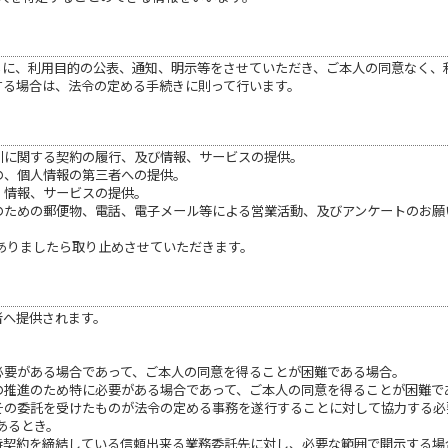
もに、利用目的の公表、通知、明示等をさせていただき、ご本人の同意なく、
する場合は、法令の定める手続きに則って行います。
引に関する契約の履行、及び情報、サービスの提供。
の、個人情報の第三者への提供。
、情報、サービスの提供。
供のための郵便物、電話、電子メール等による営業活動、及びアンケートのお
ありましたら取り止めさせていただきます。
者へ提供されます。
め必要がある場合であって、ご本人の同意を得ることが困難である場合。
成の推進のため特に必要がある場合であって、ご本人の同意を得ることが困難で
はその委託を受けたものが法令の定める事務を遂行することに対して協力する
あるとき。
保持契約を締結している信頼出来る業務委託先に対し、必要な範囲で開示する場