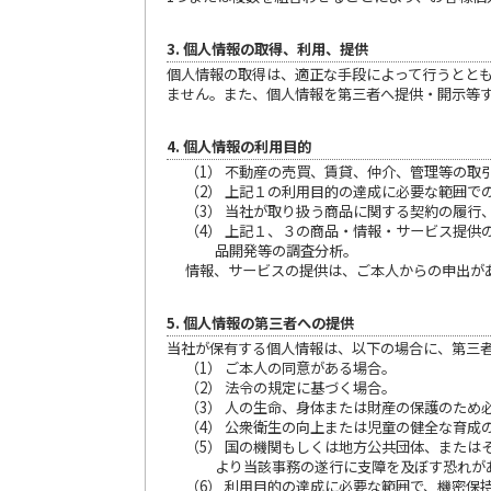
3. 個人情報の取得、利用、提供
個人情報の取得は、適正な手段によって行うとと
ません。また、個人情報を第三者へ提供・開示等
4. 個人情報の利用目的
（1） 不動産の売買、賃貸、仲介、管理等の取
（2） 上記１の利用目的の達成に必要な範囲で
（3） 当社が取り扱う商品に関する契約の履行
（4） 上記１、３の商品・情報・サービス提
品開発等の調査分析。
情報、サービスの提供は、ご本人からの申出が
5. 個人情報の第三者への提供
当社が保有する個人情報は、以下の場合に、第三
（1） ご本人の同意がある場合。
（2） 法令の規定に基づく場合。
（3） 人の生命、身体または財産の保護のた
（4） 公衆衛生の向上または児童の健全な育
（5） 国の機関もしくは地方公共団体、また
より当該事務の遂行に支障を及ぼす恐れが
（6） 利用目的の達成に必要な範囲で、機密