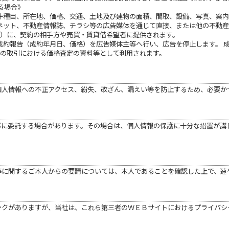
る場合》
物件種目、所在地、価格、交通、土地及び建物の面積、間取、設備、写真、案
ーネット、不動産情報誌、チラシ等の広告媒体を通じて直接、または他の不動
）に、契約の相手方や売買・賃貸借希望者に提供されます。
に成約報告（成約年月日、価格）を広告媒体主等へ行い、広告を停止します。 
の取引における価格査定の資料等として利用されます。
個人情報への不正アクセス、紛失、改ざん、漏えい等を防止するため、必要か
部に委託する場合があります。その場合は、個人情報の保護に十分な措置が講
等に関するご本人からの要請については、本人であることを確認した上で、速
ンクがありますが、当社は、これら第三者のＷＥＢサイトにおけるプライバシ