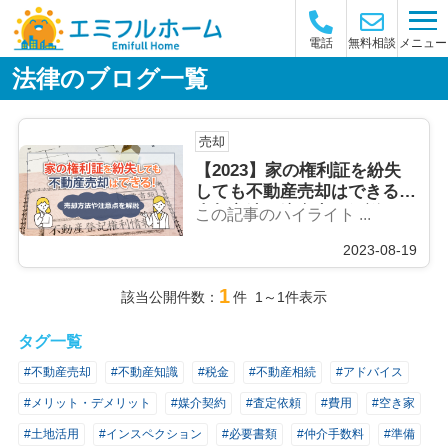
メニュー
電話
無料相談
法律のブログ一覧
売却
【2023】家の権利証を紛失
しても不動産売却はできる！
売却方法や注意点を解説
この記事のハイライト ...
2023-08-19
1
該当公開件数：
件 1～1件表示
タグ一覧
#不動産売却
#不動産知識
#税金
#不動産相続
#アドバイス
#メリット・デメリット
#媒介契約
#査定依頼
#費用
#空き家
#土地活用
#インスペクション
#必要書類
#仲介手数料
#準備