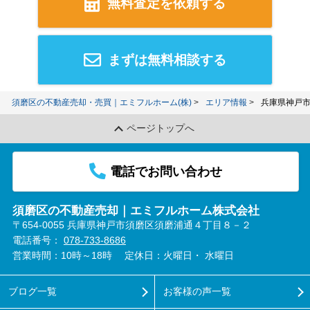
無料査定を依頼する
まずは無料相談する
須磨区の不動産売却・売買｜エミフルホーム(株)
エリア情報
兵庫県神戸
ページトップへ
電話でお問い合わせ
須磨区の不動産売却｜エミフルホーム株式会社
〒654-0055 兵庫県神戸市須磨区須磨浦通４丁目８－２
電話番号：
078-733-8686
営業時間：10時～18時
定休日：火曜日・ 水曜日
ブログ一覧
お客様の声一覧