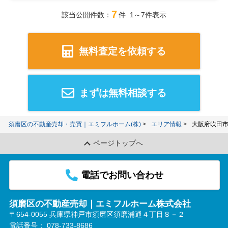
7
該当公開件数：
件 1～7件表示
無料査定を依頼する
まずは無料相談する
須磨区の不動産売却・売買｜エミフルホーム(株)
エリア情報
大阪府吹田
ページトップへ
電話でお問い合わせ
須磨区の不動産売却｜エミフルホーム株式会社
〒654-0055 兵庫県神戸市須磨区須磨浦通４丁目８－２
電話番号：
078-733-8686