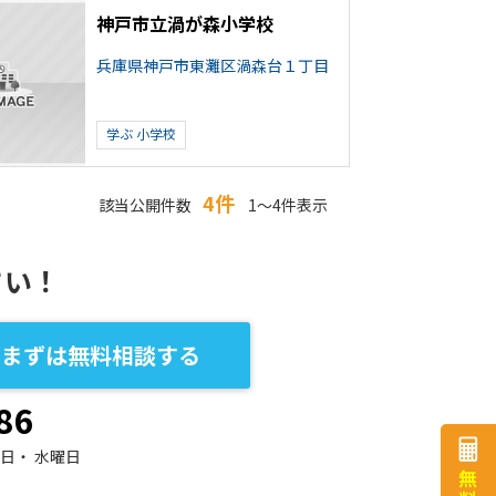
神戸市立渦が森小学校
兵庫県神戸市東灘区渦森台１丁目
学ぶ
小学校
4件
該当公開件数
1～4件表示
さい！
まずは無料相談する
86
日・ 水曜日