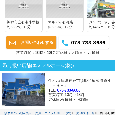
神戸市立有瀬小学校
マルアイ有瀬店
ジャパン 伊川
約835m／11分
約895m／12分
約1487m／19
078-733-8686
お問い合わせする
営業時間：10時～18時 定休日：火曜日・ 水曜日
取り扱い店舗(エミフルホーム(株))
住所:兵庫県神戸市須磨区須磨浦通４
丁目８－２
TEL:
078-733-8686
営業時間:10時～18時
定休日:火曜日・ 水曜日
須磨区の不動産売却・売買｜エミフルホーム(株)
売り物件一覧
西区伊川