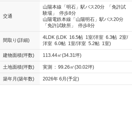
山陽本線「明石」駅バス20分 「免許試
験場」 停歩8分
交通
山陽電鉄本線「山陽明石」駅バス20分
「免許試験所」 停歩8分
4LDK (
LDK 16.5帖 1室
/
洋室 6.3帖 2室
/
間取り(詳細)
洋室 6.0帖 1室
/
洋室 5.2帖 1室
)
建物面積(坪数)
113.44㎡(34.31坪)
土地面積(坪数)
実測 : 99.26㎡(30.02坪)
築年月(築年数)
2026年 6月(予定)